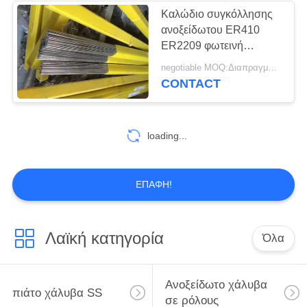
Καλώδιο συγκόλλησης
ανοξείδωτου ER410
ER2209 φωτεινή
επιφάνεια διαμέτρων
negotiable MOQ:Διαπραγματεύσιμο
0,02 25mm
CONTACT
loading...
ΕΠΑΦΉ!
Λαϊκή κατηγορία
Όλα
Ανοξείδωτο χάλυβα
πιάτο χάλυβα SS
σε ρόλους