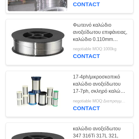
ΈΛΕΓΧΟΣ
CONTACT
ΜΑΣ
Φωτεινό καλώδιο
ΕΛΆΤΕ
ανοξείδωτου επιφάνειας,
καλώδιο 0.110mm
ΣΕ
συγκόλλησης 316 SS
negotiable MOQ:1000kg
ΕΠΑΦΉ
Mig διάμετρος
CONTACT
ΜΕ
17-4ph/μικροσκοπικό
ΖΗΤΉΣΤΕ
καλώδιο ανοξείδωτου
ΈΝΑ
17-7ph, σκληρό καλώδιο
ανοξείδωτου επιφάνειας
ΑΠΌΣΠΑΣΜΑ
negotiable MOQ:Διαπραγματεύσιμο
μεταλλινών
CONTACT
SITEMAP
καλώδιο ανοξείδωτου
347 316Ti 317L 321,