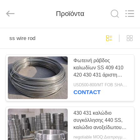
Bozhong
Metal
Group
Προϊόντα
Co.,
Ltd..
All
Rights
Reserved.
ΣΠΊΤΙ
ss wire rod
ΠΡΟΪΌΝΤΑ
Φωτεινή ράβδος
καλωδίων SS 409 410
ΠΕΡΊΠΟΥ
420 430 431 άριστη
ΕΜΕΊΣ
σπείρα 440 βαθμού που
USD500-800/MT FOB SHANGHAI MOQ:500KG
διαμορφώνει τη
CONTACT
δυνατότητα
ΓΎΡΟΣ
ΕΡΓΟΣΤΑΣΊΩΝ
430 431 καλώδιο
συγκόλλησης 440 SS,
καλώδιο ανοξείδωτου
ΠΟΙΟΤΙΚΌΣ
διάστασης συνήθειας
negotiable MOQ:Διαπραγματεύσιμο