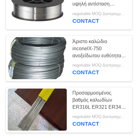
PRIVACY
υψηλή αντίσταση
POLICY
κούρασης καλωδίων
negotiable MOQ:Διαπραγματεύσιμο
δεσμών SS
CONTACT
Άριστο καλώδιο
inconelX-750
ανοξείδωτου ευθύτητας
βαθμός NS333
negotiable MOQ:Διαπραγματεύσιμο
Monel400 Inconel718
CONTACT
Προσαρμοσμένος
βαθμός καλωδίων
ER316L ER321 ER347
ανοξείδωτου διάμετρος
negotiable MOQ:Διαπραγματεύσιμο
0,02 - 25mm
CONTACT