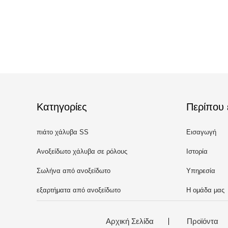
Κατηγορίες
Περίπου 
πιάτο χάλυβα SS
Εισαγωγή
Ανοξείδωτο χάλυβα σε ρόλους
Ιστορία
Σωλήνα από ανοξείδωτο
Υπηρεσία
χάλυβα
εξαρτήματα από ανοξείδωτο
Η ομάδα μας
χάλυβα
Αρχική Σελίδα
Προϊόντα