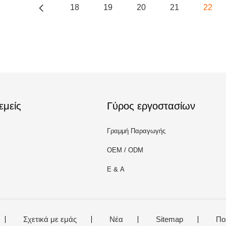
18
19
20
21
22
εμείς
Γύρος εργοστασίων
Γραμμή Παραγωγής
OEM / ODM
Ε & Α
Σχετικά με εμάς
Νέα
Sitemap
Πο