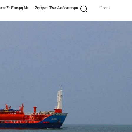
Greek
άτε Σε Επαφή Με
Ζητήστε Ένα Απόσπασμα