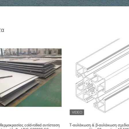
τα
θερμοκρασίας cold-rolled αντίσταση
Τ-αυλάκωση & β-αυλάκωση σχεδι