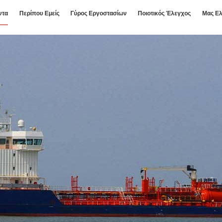
ντα
Περίπου Εμείς
Γύρος Εργοστασίων
Ποιοτικός Έλεγχος
Μας Ελ