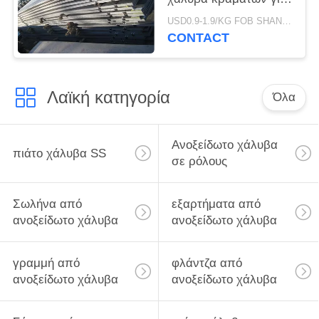
τα δοχεία πίεσης
USD0.9-1.9/KG FOB SHANGHAI MOQ:1000kg
ASME SA516 λεβήτων
CONTACT
Λαϊκή κατηγορία
Όλα
Ανοξείδωτο χάλυβα
πιάτο χάλυβα SS
σε ρόλους
Σωλήνα από
εξαρτήματα από
ανοξείδωτο χάλυβα
ανοξείδωτο χάλυβα
γραμμή από
φλάντζα από
ανοξείδωτο χάλυβα
ανοξείδωτο χάλυβα