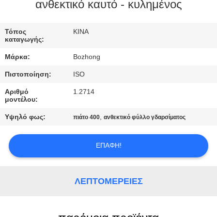
ΈΛΕΓΧΟΣ
ανθεκτικό καυτό - κυλημένος
ΜΑΣ
Τόπος
ΚΙΝΑ
καταγωγής:
ΕΛΆΤΕ
Μάρκα:
Bozhong
ΣΕ
Πιστοποίηση:
ISO
ΕΠΑΦΉ
Αριθμό
1.2714
ΜΕ
μοντέλου:
Υψηλό φως:
,
πιάτο 400
ανθεκτικό φύλλο γδαρσίματος
ΖΗΤΉΣΤΕ
ΈΝΑ
ΕΠΑΦΉ!
ΑΠΌΣΠΑΣΜΑ
ΛΕΠΤΟΜΈΡΕΙΕΣ
SITEMAP