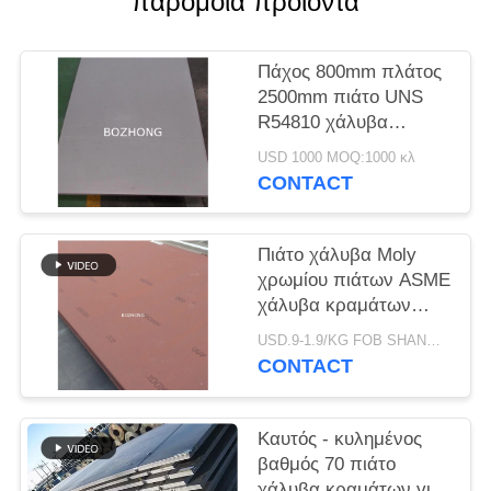
παρόμοια προϊόντα
PRIVACY
POLICY
Πάχος 800mm πλάτος
2500mm πιάτο UNS
R54810 χάλυβα
κραμάτων τιτανίου
USD 1000 MOQ:1000 κλ
CONTACT
Πιάτο χάλυβα Moly
χρωμίου πιάτων ASME
χάλυβα κραμάτων
EN10028 16MO3
USD.9-1.9/KG FOB SHANGHAI MOQ:1000kg
CONTACT
Καυτός - κυλημένος
βαθμός 70 πιάτο
χάλυβα κραμάτων για