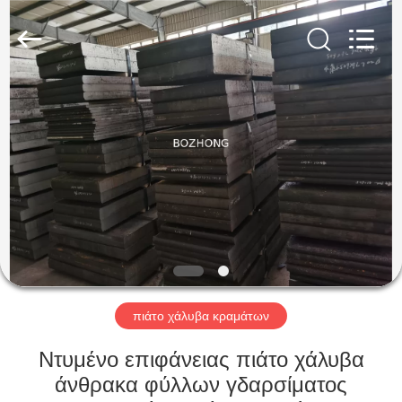
Bozhong
Metal
Group
Co.,
Ltd..
All
Rights
Reserved.
ΣΠΊΤΙ
ΠΡΟΪΌΝΤΑ
ΠΕΡΊΠΟΥ
ΕΜΕΊΣ
ΓΎΡΟΣ
ΕΡΓΟΣΤΑΣΊΩΝ
πιάτο χάλυβα κραμάτων
Ντυμένο επιφάνειας πιάτο χάλυβα
ΠΟΙΟΤΙΚΌΣ
άνθρακα φύλλων γδαρσίματος