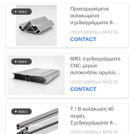
PRIVACY
Προσαρμοσμένα
POLICY
αυλακωμένα
σχεδιαγράμματα 8
εξώθησης αργιλίου -
USD15-50000/pcs MOQ:500kg
4040R για το πλαίσιο
CONTACT
δομών
6061 σχεδιαγράμματα
CNC μερών
αυτοκινήτου αργιλίου
κραμάτων που
USD15-50000/pcs MOQ:500kg
επεξεργάζονται τη
CONTACT
υψηλή ακρίβεια στη
μηχανή
T / Β αυλάκωση 40
σειρές
Σχεδιαγράμματα 8
εξώθησης αργιλίου -
USD15-50000/pcs MOQ:500kg