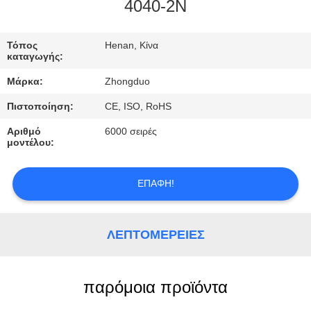
ΈΛΕΓΧΟΣ
4040-2N
ΜΑΣ
Τόπος
Henan, Κίνα
καταγωγής:
ΕΛΆΤΕ
Μάρκα:
Zhongduo
ΣΕ
Πιστοποίηση:
CE, ISO, RoHS
ΕΠΑΦΉ
Αριθμό
6000 σειρές
ΜΕ
μοντέλου:
ΖΗΤΉΣΤΕ
ΕΠΑΦΉ!
ΈΝΑ
ΑΠΌΣΠΑΣΜΑ
ΛΕΠΤΟΜΈΡΕΙΕΣ
SITEMAP
παρόμοια προϊόντα