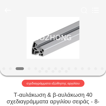
Bozhong
Metal
Group
Co.,
Ltd..
All
Rights
Reserved.
ΣΠΊΤΙ
ΠΡΟΪΌΝΤΑ
ΠΕΡΊΠΟΥ
ΕΜΕΊΣ
ΓΎΡΟΣ
ΕΡΓΟΣΤΑΣΊΩΝ
σχεδιαγράμματα εξώθησης αργιλίου
Τ-αυλάκωση & β-αυλάκωση 40
ΠΟΙΟΤΙΚΌΣ
σχεδιαγράμματα αργιλίου σειράς - 8-